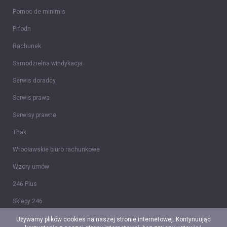
Pomoc de minimis
Prfodn
Rachunek
Samodzielna windykacja
Serwis doradcy
Serwis prawa
Serwisy prawne
Thak
Wrocławskie biuro rachunkowe
Wzory umów
246 Plus
Sklepy 246
Tidy CRM
Używamy plików cookies na naszej stronie internetowej. Kontynuując