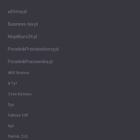
wFirma.pl
Business-tax.pl
MojeBiuro24.pl
PoradnikPrzedsiebiorcy.pl
PoradnikPracownika.pl
ABR finanse
A Ty?
Czas biznesu
Dyx
Faktura VAT
Kpir
Płatnik ZUS