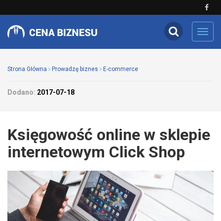
Toggl
navig
Strona Główna
Prowadzę biznes
E-commerce
Dodano:
2017-07-18
Księgowość online w sklepie
internetowym Click Shop