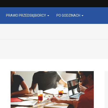
PRAWO PRZEDSIĘBIORCY
PO GODZINACH