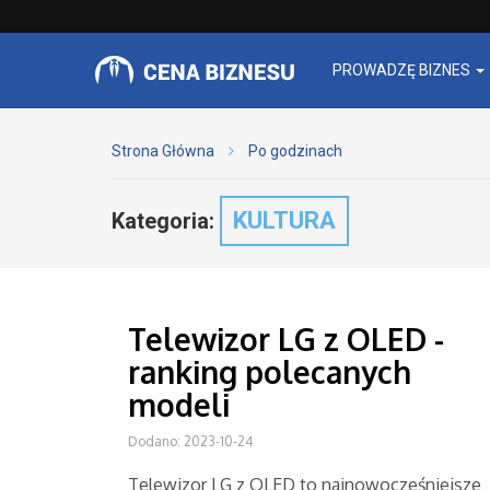
PROWADZĘ BIZNES
Strona Główna
Po godzinach
KULTURA
Kategoria:
Telewizor LG z OLED -
ranking polecanych
modeli
Dodano: 2023-10-24
Telewizor LG z OLED to najnowocześniejsze