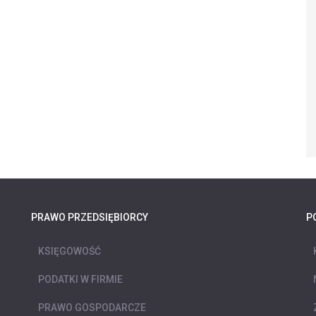
PRAWO PRZEDSIĘBIORCY
P
KSIĘGOWOŚĆ
PODATKI W FIRMIE
PRAWO GOSPODARCZE