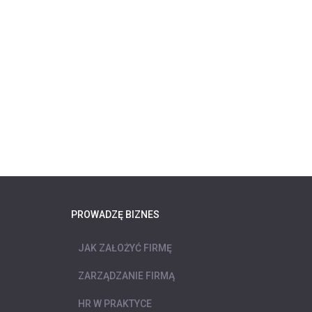
PROWADZĘ BIZNES
JAK ZAŁOŻYĆ FIRMĘ
ZARZĄDZANIE FIRMĄ
HR W PRAKTYCE