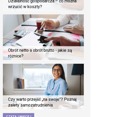
Działalność gospodarcza – co można
wrzucić w koszty?
Obrót netto a obrót brutto - jakie są
różnice?
Czy warto przejść „na swoje”? Poznaj
zalety samozatrudnienia
CZYTAJ WIĘCEJ