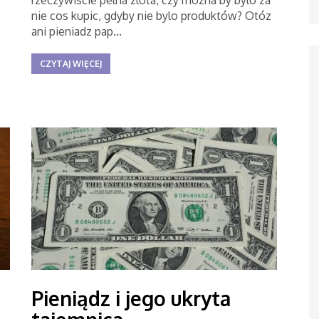
rzeczywiscie pelna zlota, czy mozna by bylo za
nie cos kupic, gdyby nie bylo produktów? Otóz
ani pieniadz pap...
CZYTAJ WIĘCEJ
Pieniądz i jego ukryta