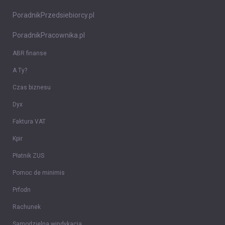
PoradnikPrzedsiebiorcy.pl
PoradnikPracownika.pl
ABR finanse
A Ty?
Czas biznesu
Dyx
Faktura VAT
Kpir
Płatnik ZUS
Pomoc de minimis
Prfodn
Rachunek
Samodzielna windykacja