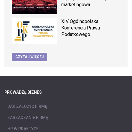
marketingowa
XIV Ogólnopolska
Konferencja Prawa
Podatkowego
CZYTAJ WIĘCEJ
PROWADZĘ BIZNES
JAK ZAŁOŻYĆ FIRMĘ
ZARZĄDZANIE FIRMĄ
HR W PRAKTYCE