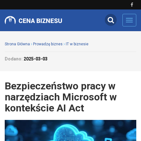
Toggl
navig
Strona Główna
Prowadzę biznes
IT w biznesie
Dodano:
2025-03-03
Bezpieczeństwo pracy w
narzędziach Microsoft w
kontekście AI Act