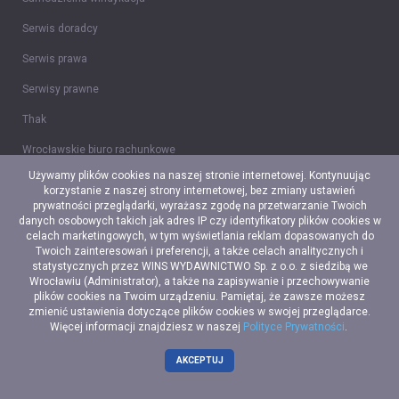
Serwis doradcy
Serwis prawa
Serwisy prawne
Thak
Wrocławskie biuro rachunkowe
Używamy plików cookies na naszej stronie internetowej. Kontynuując
Wzory umów
korzystanie z naszej strony internetowej, bez zmiany ustawień
prywatności przeglądarki, wyrażasz zgodę na przetwarzanie Twoich
246 Plus
danych osobowych takich jak adres IP czy identyfikatory plików cookies w
celach marketingowych, w tym wyświetlania reklam dopasowanych do
Sklepy 246
Twoich zainteresowań i preferencji, a także celach analitycznych i
statystycznych przez WINS WYDAWNICTWO Sp. z o.o. z siedzibą we
Tidy CRM
Wrocławiu (Administrator), a także na zapisywanie i przechowywanie
plików cookies na Twoim urządzeniu. Pamiętaj, że zawsze możesz
Ceidg-1
zmienić ustawienia dotyczące plików cookies w swojej przeglądarce.
Więcej informacji znajdziesz w naszej
Polityce Prywatności
.
AKCEPTUJ
© Copyright 2006-2026 Web INnovative Software sp. z o. o., ul.
Bolesława Krzywoustego 105/21, 51-166 Wrocław