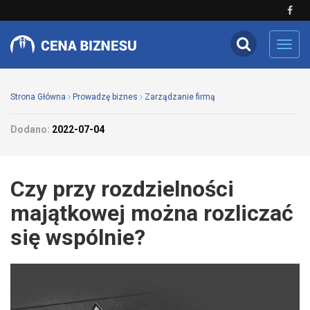
Toggl
navig
Strona Główna
Prowadzę biznes
Zarządzanie firmą
Dodano:
2022-07-04
Czy przy rozdzielności
majątkowej można rozliczać
się wspólnie?