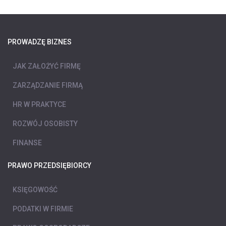
PROWADZĘ BIZNES
JAK ZAŁOŻYĆ FIRMĘ
ZARZĄDZANIE FIRMĄ
HR W PRAKTYCE
ROZWÓJ OSOBISTY
FINANSE
PRAWO PRZEDSIĘBIORCY
KSIĘGOWOŚĆ
PODATKI W FIRMIE