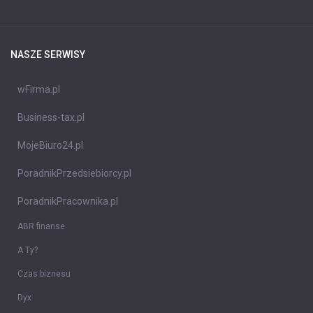
NASZE SERWISY
wFirma.pl
Business-tax.pl
MojeBiuro24.pl
PoradnikPrzedsiebiorcy.pl
PoradnikPracownika.pl
ABR finanse
A Ty?
Czas biznesu
Dyx