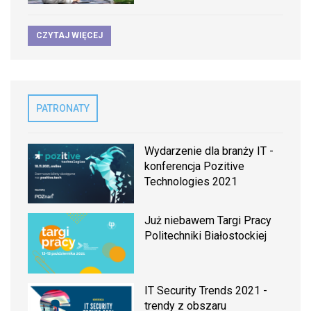
CZYTAJ WIĘCEJ
PATRONATY
Wydarzenie dla branży IT -
konferencja Pozitive
Technologies 2021
Już niebawem Targi Pracy
Politechniki Białostockiej
IT Security Trends 2021 -
trendy z obszaru