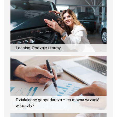
Leasing. Rodzaje i formy
Działalność gospodarcza – co można wrzucić
w koszty?