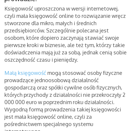
Księgowość uproszczona w wersji internetowej,
czyli mała księgowość online to rozwiązanie wręcz
stworzone dla mikro, małych i średnich
przedsiębiorców. Szczególnie polecana jest
osobom, które dopiero zaczynają stawiać swoje
pierwsze kroki w biznesie, ale też tym, którzy takie
doświadczenia mają już za sobą, jednak cenią sobie
oszczędność czasu i pieniędzy.
Małą księgowość
mogą stosować osoby fizyczne
prowadzące jednoosobową działalność
gospodarczą oraz spółki cywilne osób fizycznych,
których przychody z działalności nie przekroczyły 2
000 000 euro w poprzednim roku działalności.
Wygodną formą prowadzenia takiej księgowości
jest mała księgowość online, czyli za
pośrednictwem specjalnego systemu