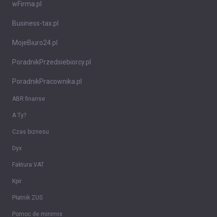
wFirma.pl
Business-tax.pl
MojeBiuro24.pl
PoradnikPrzedsiebiorcy.pl
PoradnikPracownika.pl
ABR finanse
A Ty?
Czas biznesu
Dyx
Faktura VAT
Kpir
Płatnik ZUS
Pomoc de minimis