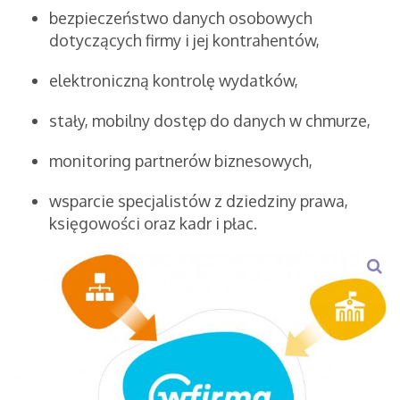
bezpieczeństwo danych osobowych
dotyczących firmy i jej kontrahentów,
elektroniczną kontrolę wydatków,
stały, mobilny dostęp do danych w chmurze,
monitoring partnerów biznesowych,
wsparcie specjalistów z dziedziny prawa,
księgowości oraz kadr i płac.