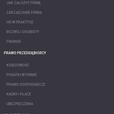
JAK ZAŁOŻYĆ FIRMĘ
ZARZĄDZANIE FIRMĄ
HR W PRAKTYCE
ROZWÓJ OSOBISTY
FINANSE
PRAWO PRZEDSIĘBIORCY
KSIĘGOWOŚĆ
PODATKI W FIRMIE
PRAWO GOSPODARCZE
KADRY I PŁACE
UBEZPIECZENIA