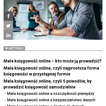
W ARTYKULE
Mała księgowość online – kto może ją prowadzić?
Mała księgowość online, czyli najprostsza forma
księgowości w przystępnej formie
Mała księgowość online, czyli 5 powodów, by
prowadzić księgowość samodzielnie
Mała księgowość online a oszczędność pieniędzy
Mała księgowość online a bezpieczeństwo danych