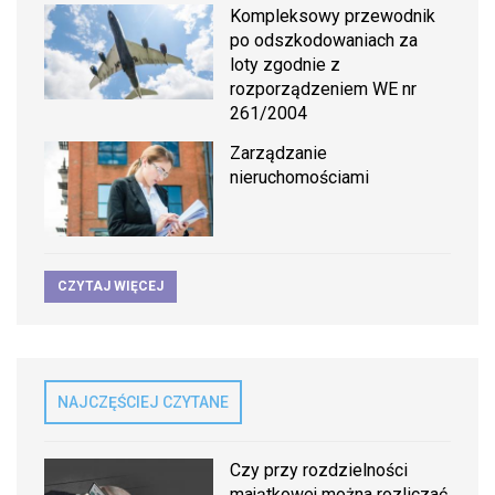
Kompleksowy przewodnik
po odszkodowaniach za
loty zgodnie z
rozporządzeniem WE nr
261/2004
Zarządzanie
nieruchomościami
CZYTAJ WIĘCEJ
NAJCZĘŚCIEJ CZYTANE
Czy przy rozdzielności
majątkowej można rozliczać