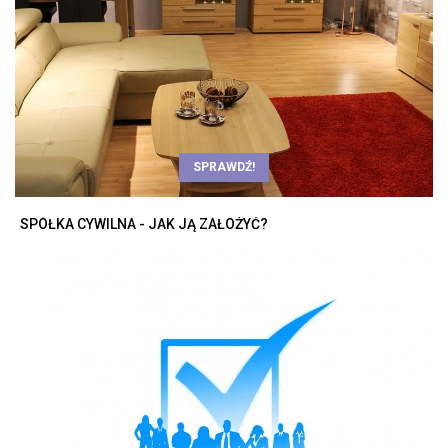
SPRAWDŹ!
SPÓŁKA CYWILNA - JAK JĄ ZAŁOŻYĆ?