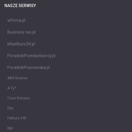
NASZE SERWISY
wFirma.pl
Business-tax.pl
MojeBiuro24.pl
PoradnikPrzedsiebiorcy.pl
PoradnikPracownika.pl
ABR finanse
A Ty?
Czas biznesu
Dyx
Faktura VAT
Kpir