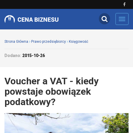
Toggl
navig
Strona Główna
Prawo przedsiębiorcy
Księgowość
Dodano:
2015-10-26
Voucher a VAT - kiedy
powstaje obowiązek
podatkowy?