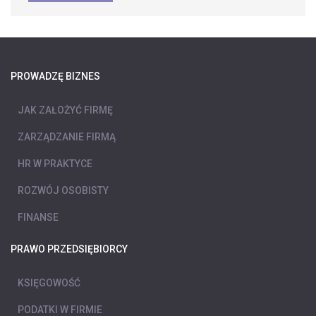
PROWADZĘ BIZNES
JAK ZAŁOŻYĆ FIRMĘ
ZARZĄDZANIE FIRMĄ
HR W PRAKTYCE
ROZWÓJ OSOBISTY
FINANSE
PRAWO PRZEDSIĘBIORCY
KSIĘGOWOŚĆ
PODATKI W FIRMIE