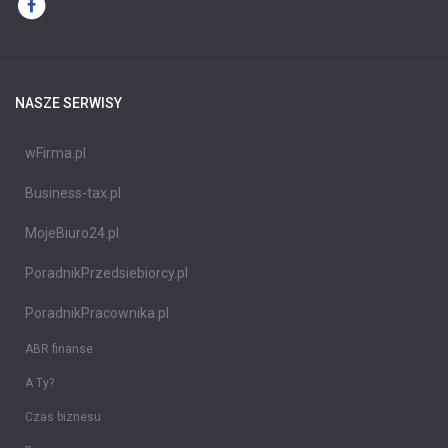
NASZE SERWISY
wFirma.pl
Business-tax.pl
MojeBiuro24.pl
PoradnikPrzedsiebiorcy.pl
PoradnikPracownika.pl
ABR finanse
A Ty?
Czas biznesu