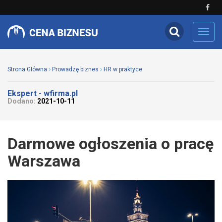
Toggl
navig
Strona Główna
Prowadzę biznes
HR w praktyce
Ekspert - wfirma.pl
Dodano:
2021-10-11
Darmowe ogłoszenia o pracę
Warszawa