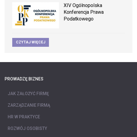
XIV Ogólnopolska
Konferencja Prawa
Podatkowego
CZYTAJ WIĘCEJ
PROWADZĘ BIZNES
JAK ZAŁOŻYĆ FIRMĘ
ZARZĄDZANIE FIRMĄ
HR W PRAKTYCE
ROZWÓJ OSOBISTY