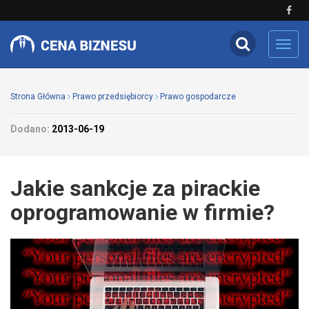
Toggl
navig
Strona Główna
Prawo przedsiębiorcy
Prawo gospodarcze
Dodano:
2013-06-19
Jakie sankcje za pirackie
oprogramowanie w firmie?