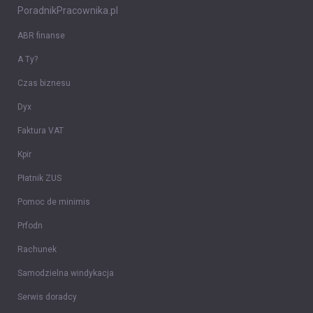
PoradnikPracownika.pl
ABR finanse
A Ty?
Czas biznesu
Dyx
Faktura VAT
Kpir
Płatnik ZUS
Pomoc de minimis
Prfodn
Rachunek
Samodzielna windykacja
Serwis doradcy