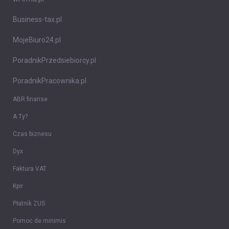
Business-tax.pl
MojeBiuro24.pl
PoradnikPrzedsiebiorcy.pl
PoradnikPracownika.pl
ABR finanse
A Ty?
Czas biznesu
Dyx
Faktura VAT
Kpir
Płatnik ZUS
Pomoc de minimis