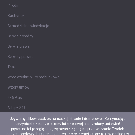
Prfodn
Rachunek
Samodzielna windykacja
Serwis doradcy
Serwis prawa
Serwisy prawne
Thak
Wrocławskie biuro rachunkowe
Wzory umów
246 Plus
Sklepy 246
Tidy CRM
Używamy plików cookies na naszej stronie internetowej. Kontynuując
korzystanie z naszej strony internetowej, bez zmiany ustawień
Ceidg-1
prywatności przeglądarki, wyrażasz zgodę na przetwarzanie Twoich
danych osobowych takich jak adres IP czy identyfikatory plików cookies w