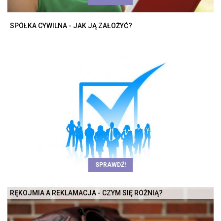
SPÓŁKA CYWILNA - JAK JĄ ZAŁOŻYĆ?
SPRAWDŹ!
RĘKOJMIA A REKLAMACJA - CZYM SIĘ RÓŻNIĄ?