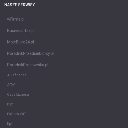
NASZE SERWISY
wFirma.pl
Business-tax.pl
MojeBiuro24.pl
PoradnikPrzedsiebiorcy.pl
PoradnikPracownika.pl
ABR finanse
A Ty?
Czas biznesu
Dyx
Faktura VAT
Kpir