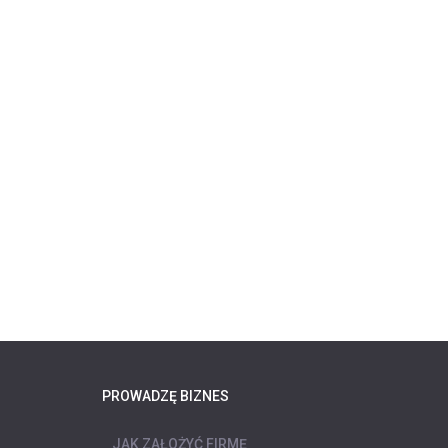
PROWADZĘ BIZNES
JAK ZAŁOŻYĆ FIRMĘ