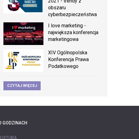
2021 - trendy z
obszaru
cyberbezpieczeństwa
I love marketing -
największa konferencja
marketingowa
XIV Ogólnopolska
Konferencja Prawa
Podatkowego
CZYTAJ WIĘCEJ
O GODZINACH
KULTURA