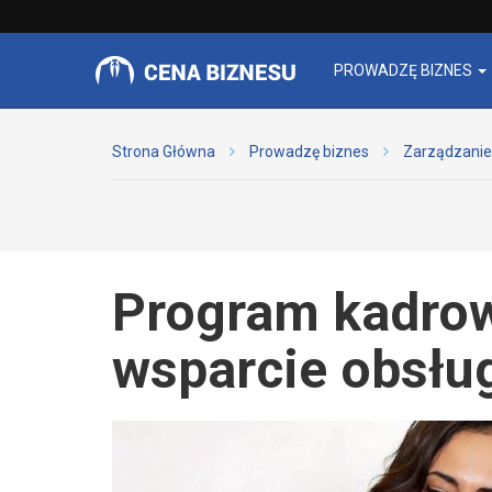
PROWADZĘ BIZNES
Strona Główna
Prowadzę biznes
Zarządzanie
Program kadrow
wsparcie obsług