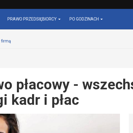
PRAWO PRZEDSIĘBIORCY
PO GODZINACH
 firmą
o płacowy - wszech
i kadr i płac