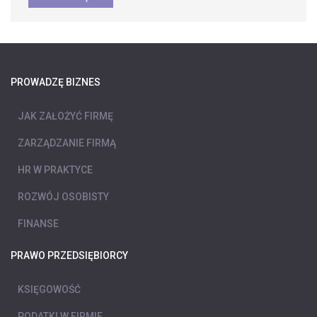
PROWADZĘ BIZNES
JAK ZAŁOŻYĆ FIRMĘ
ZARZĄDZANIE FIRMĄ
HR W PRAKTYCE
ROZWÓJ OSOBISTY
FINANSE
PRAWO PRZEDSIĘBIORCY
KSIĘGOWOŚĆ
PODATKI W FIRMIE