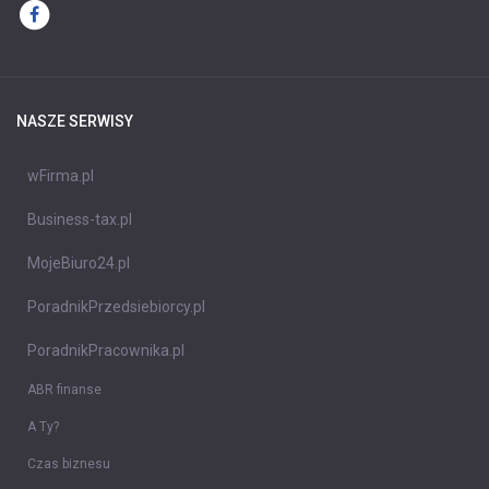
NASZE SERWISY
wFirma.pl
Business-tax.pl
MojeBiuro24.pl
PoradnikPrzedsiebiorcy.pl
PoradnikPracownika.pl
ABR finanse
A Ty?
Czas biznesu