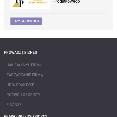
Podatkowego
CZYTAJ WIĘCEJ
PROWADZĘ BIZNES
JAK ZAŁOŻYĆ FIRMĘ
ZARZĄDZANIE FIRMĄ
HR W PRAKTYCE
ROZWÓJ OSOBISTY
FINANSE
PRAWO PRZEDSIĘBIORCY