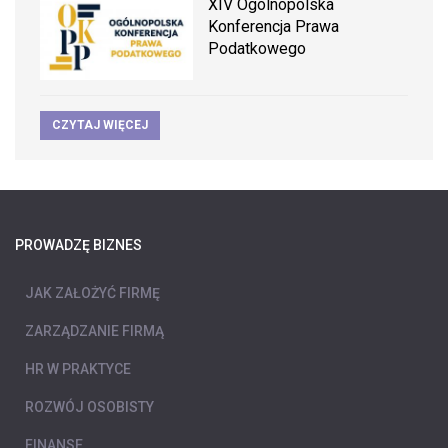
XIV Ogólnopolska
Konferencja Prawa
Podatkowego
CZYTAJ WIĘCEJ
PROWADZĘ BIZNES
JAK ZAŁOŻYĆ FIRMĘ
ZARZĄDZANIE FIRMĄ
HR W PRAKTYCE
ROZWÓJ OSOBISTY
FINANSE