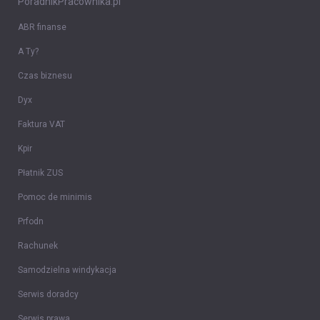
PoradnikPracownika.pl
ABR finanse
A Ty?
Czas biznesu
Dyx
Faktura VAT
Kpir
Płatnik ZUS
Pomoc de minimis
Prfodn
Rachunek
Samodzielna windykacja
Serwis doradcy
Serwis prawa