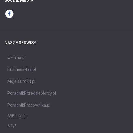
SOCIAL MEDIA
NASZE SERWISY
wFirma.pl
Business-tax.pl
MojeBiuro24.pl
PoradnikPrzedsiebiorcy.pl
PoradnikPracownika.pl
ABR finanse
A Ty?