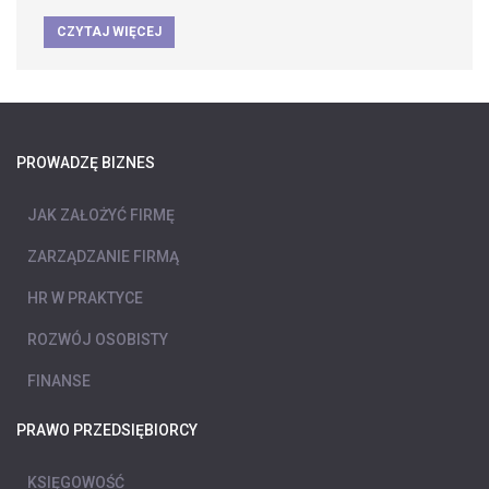
CZYTAJ WIĘCEJ
PROWADZĘ BIZNES
JAK ZAŁOŻYĆ FIRMĘ
ZARZĄDZANIE FIRMĄ
HR W PRAKTYCE
ROZWÓJ OSOBISTY
FINANSE
PRAWO PRZEDSIĘBIORCY
KSIĘGOWOŚĆ