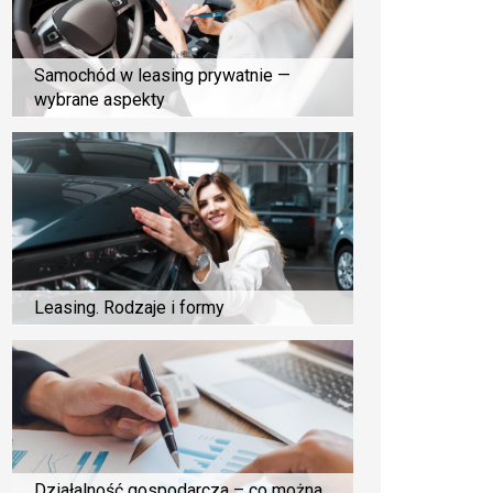
Samochód w leasing prywatnie —
wybrane aspekty
Leasing. Rodzaje i formy
Działalność gospodarcza – co można