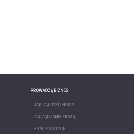
PROWADZĘ BIZNES
JAK ZAŁOŻYĆ FIRMĘ
ZARZĄDZANIE FIRMĄ
HR W PRAKTYCE