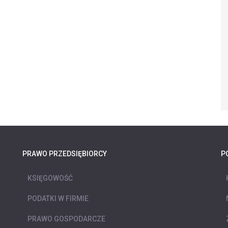
PRAWO PRZEDSIĘBIORCY
P
KSIĘGOWOŚĆ
PODATKI W FIRMIE
PRAWO GOSPODARCZE