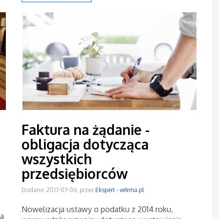
Faktura na żądanie -
obligacja dotycząca
wszystkich
przedsiębiorców
Dodano: 2017-07-06, przez
Ekspert - wfirma.pl
Nowelizacja ustawy o podatku z 2014 roku,
ia