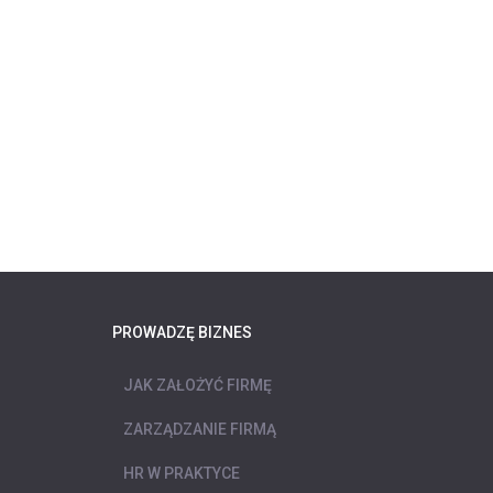
PROWADZĘ BIZNES
JAK ZAŁOŻYĆ FIRMĘ
ZARZĄDZANIE FIRMĄ
HR W PRAKTYCE