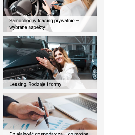
Samochód w leasing prywatnie —
wybrane aspekty
Leasing. Rodzaje i formy
Działalność gospodarcza – co można