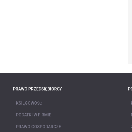
PRAWO PRZEDSIĘBIORCY
P
KSIĘGOWOŚĆ
PODATKI W FIRMIE
PRAWO GOSPODARCZE