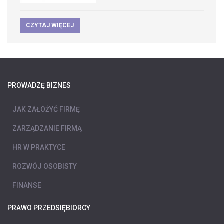
CZYTAJ WIĘCEJ
PROWADZĘ BIZNES
JAK ZAŁOŻYĆ FIRMĘ
ZARZĄDZANIE FIRMĄ
HR W PRAKTYCE
ROZWÓJ OSOBISTY
FINANSE
PRAWO PRZEDSIĘBIORCY