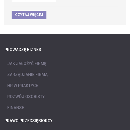
CZYTAJ WIĘCEJ
PROWADZĘ BIZNES
JAK ZAŁOŻYĆ FIRMĘ
ZARZĄDZANIE FIRMĄ
HR W PRAKTYCE
ROZWÓJ OSOBISTY
FINANSE
PRAWO PRZEDSIĘBIORCY