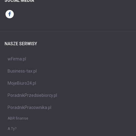
SOCIAL MEDIA
NASZE SERWISY
wFirma.pl
Business-tax.pl
MojeBiuro24.pl
PoradnikPrzedsiebiorcy.pl
PoradnikPracownika.pl
ABR finanse
A Ty?