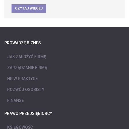
CZYTAJ WIĘCEJ
PROWADZĘ BIZNES
JAK ZAŁOŻYĆ FIRMĘ
ZARZĄDZANIE FIRMĄ
HR W PRAKTYCE
ROZWÓJ OSOBISTY
FINANSE
PRAWO PRZEDSIĘBIORCY
KSIĘGOWOŚĆ