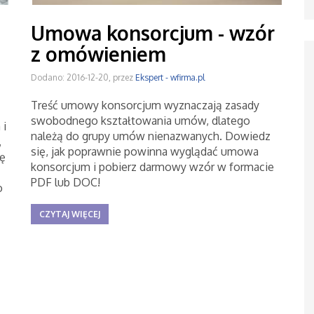
Umowa konsorcjum - wzór
z omówieniem
Dodano: 2016-12-20, przez
Ekspert - wfirma.pl
Treść umowy konsorcjum wyznaczają zasady
swobodnego kształtowania umów, dlatego
 i
należą do grupy umów nienazwanych. Dowiedz
,
się, jak poprawnie powinna wyglądać umowa
ję
konsorcjum i pobierz darmowy wzór w formacie
PDF lub DOC!
o
CZYTAJ WIĘCEJ