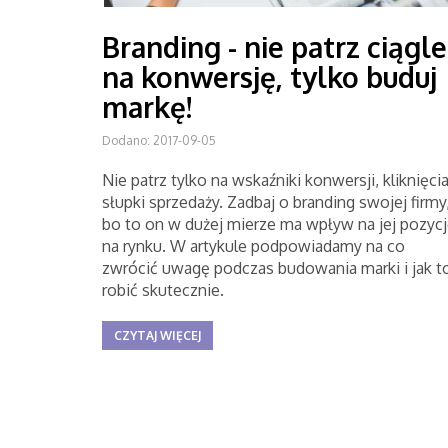
Branding - nie patrz ciągle
na konwersję, tylko buduj
markę!
Dodano: 2017-09-05
Nie patrz tylko na wskaźniki konwersji, kliknięcia
słupki sprzedaży. Zadbaj o branding swojej firmy
bo to on w dużej mierze ma wpływ na jej pozyc
na rynku. W artykule podpowiadamy na co
zwrócić uwagę podczas budowania marki i jak t
robić skutecznie.
CZYTAJ WIĘCEJ