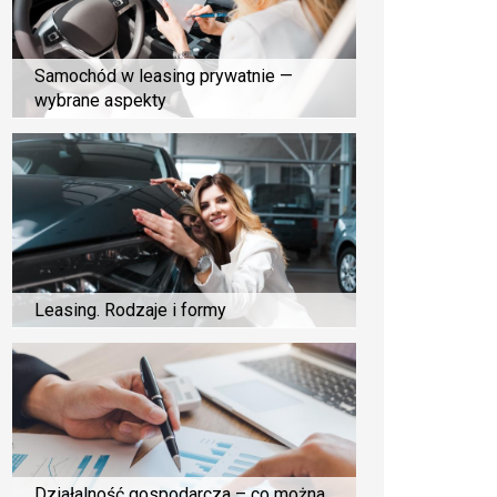
Samochód w leasing prywatnie —
wybrane aspekty
Leasing. Rodzaje i formy
Działalność gospodarcza – co można