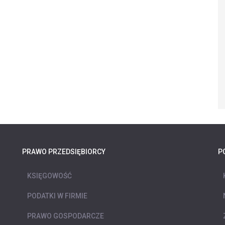
PRAWO PRZEDSIĘBIORCY
P
KSIĘGOWOŚĆ
PODATKI W FIRMIE
PRAWO GOSPODARCZE