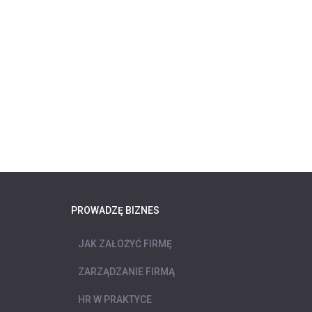
PROWADZĘ BIZNES
JAK ZAŁOŻYĆ FIRMĘ
ZARZĄDZANIE FIRMĄ
HR W PRAKTYCE