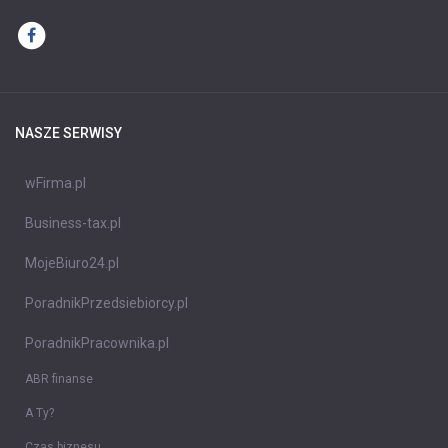
NASZE SERWISY
wFirma.pl
Business-tax.pl
MojeBiuro24.pl
PoradnikPrzedsiebiorcy.pl
PoradnikPracownika.pl
ABR finanse
A Ty?
Czas biznesu