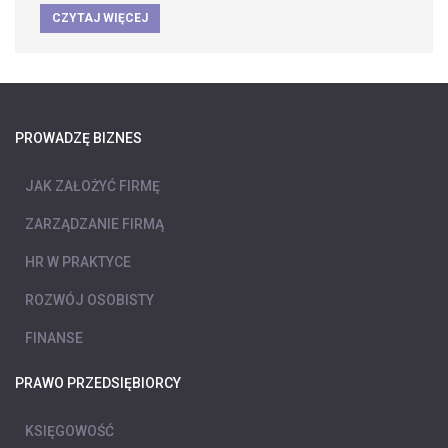
CZYTAJ WIĘCEJ
PROWADZĘ BIZNES
JAK ZAŁOŻYĆ FIRMĘ
ZARZĄDZANIE FIRMĄ
HR W PRAKTYCE
ROZWÓJ OSOBISTY
FINANSE
PRAWO PRZEDSIĘBIORCY
KSIĘGOWOŚĆ