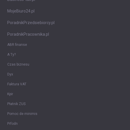
MojeBiuro24.pl
PoradnikPrzedsiebiorcy.pl
PoradnikPracownika.pl
ABR finanse
A Ty?
Czas biznesu
Dyx
Faktura VAT
Kpir
Płatnik ZUS
Pomoc de minimis
Prfodn