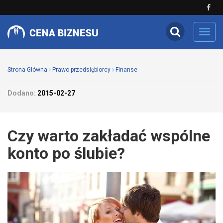
Toggl
navig
Strona Główna
Prawo przedsiębiorcy
Finanse
Dodano:
2015-02-27
Czy warto zakładać wspólne
konto po ślubie?