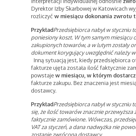
interpretacji indywidualnej odnośnie
zwro
Dyrektor Izby Skarbowej w Katowicach wyja
rozliczyć
w miesiącu dokonania zwrotu 
Przykład
Przedsiębiorca nabył w styczniu
poniesiony koszt. W tym samym miesiącu o
zakupionych towarów, a w lutym zostały 
dokument korygujący uwzględnić należy w ro
Inną sytuacją jest, kiedy przedsiębiorca 
fakturze ujęta została ilość faktycznie
powstaje
w miesiącu, w którym dostarc
fakturze zakupu. Bez znaczenia jest mies
dostawcy.
Przykład
Przedsiębiorca nabył w styczniu
się, że ilość towarów znacznie przewyższa 
faktycznie zamówione. Wówczas, przedsiębi
VAT za styczeń, a dana nadwyżka nie powo
zostanie zwrócona dostawcy.