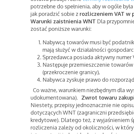
potrzebne do spełnienia, aby w ogóle był
jak poradzić sobie z
rozliczeniem VAT w
Warunki zaistnienia WNT
Dla przypomnie
zostać poniższe warunki:
Nabywcą towarów musi być podatnik 
mają służyć w działalności gospodarc
Sprzedawca posiada aktywny numer V
Następuje przemieszczenie towarów
(przekroczenie granicy),
Nabywca zyskuje prawo do rozporządz
Co ważne, warunkiem niezbędnym dla wy
udokumentowana).
Zwrot towaru zakup
Niestety, przepisy jednoznacznie nie opis
dotyczących WNT (zagraniczni przedsiębi
kredytowe). Dlatego też, z wyjaśnieniem 
rozliczenia zależy od okoliczności, w któr