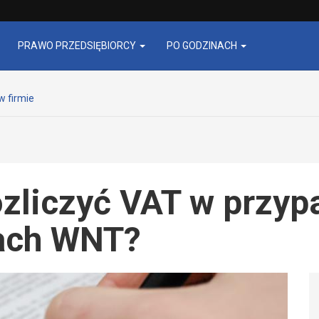
PRAWO PRZEDSIĘBIORCY
PO GODZINACH
w firmie
ozliczyć VAT w przy
ach WNT?