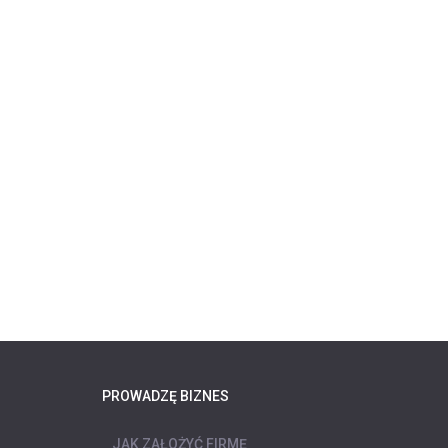
PROWADZĘ BIZNES
JAK ZAŁOŻYĆ FIRMĘ