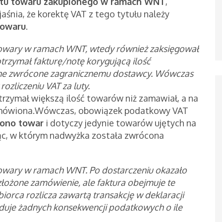
tu towaru zakupionego w ramach WNT
,
śnia, że korektę VAT z tego tytułu należy
towaru
.
 towary w ramach WNT, wtedy również zaksięgował
trzymał fakturę/notę korygującą ilość
one zwrócone zagranicznemu dostawcy. Wówczas
zliczeniu VAT za luty.
otrzymał większą ilość towarów niż zamawiał, a na
 zamówiona.Wówczas, obowiązek podatkowy VAT
zono towar
i dotyczy jedynie towarów ujętych na
iąc, w którym nadwyżka została zwrócona
 towary w ramach WNT. Po dostarczeniu okazało
złożone zamówienie, ale faktura obejmuje te
orca rozlicza zawartą transakcję w deklaracji
duje żadnych konsekwencji podatkowych o ile