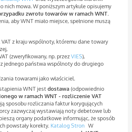
a o nich mowa. W poniższym artykule opisujemy
 przypadku zwrotu towarów w ramach WNT
.
nia, aby WNT miało miejsce, spełnione muszą
VAT z kraju wspólnoty, któremu dane towary
zej,
AT (zweryfikowany, np. przez
VIES
),
 z jednego państwa wspólnoty do drugiego
ania towarami jako właściciel.
stąpienia WNT jest
dostawa
(odpowiednio
ionego w ramach WNT - rozliczenie VAT
ują sposobu rozliczania faktur korygujących
orcy zazwyczaj wystawiają noty debetowe lub
śpieszą organy podatkowe informując, że sposób
ych powstały korekty.
Katalog Stron
W