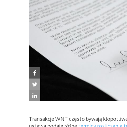
Transakcje WNT często bywają kłopotliwe 
ustawa podaje różne
terminy rozliczania 