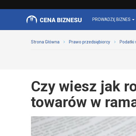
PROWADZĘ BIZNES
Strona Główna
Prawo przedsiębiorcy
Podatki 
Czy wiesz jak r
towarów w ram