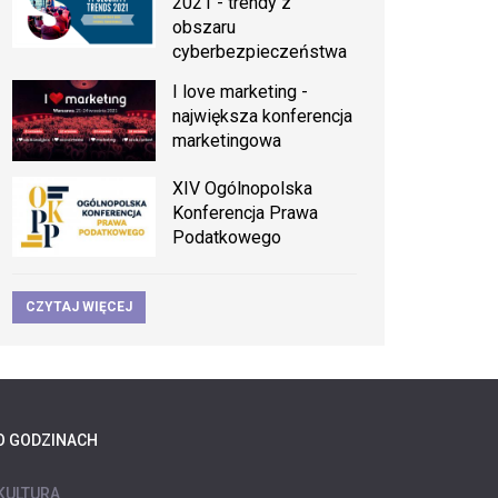
2021 - trendy z
obszaru
cyberbezpieczeństwa
I love marketing -
największa konferencja
marketingowa
XIV Ogólnopolska
Konferencja Prawa
Podatkowego
CZYTAJ WIĘCEJ
O GODZINACH
KULTURA