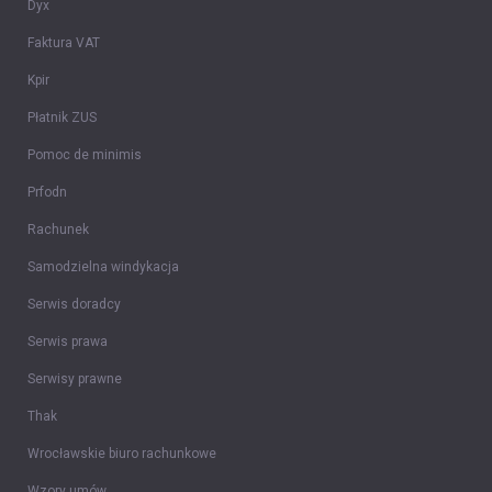
Dyx
Faktura VAT
Kpir
Płatnik ZUS
Pomoc de minimis
Prfodn
Rachunek
Samodzielna windykacja
Serwis doradcy
Serwis prawa
Serwisy prawne
Thak
Wrocławskie biuro rachunkowe
Wzory umów