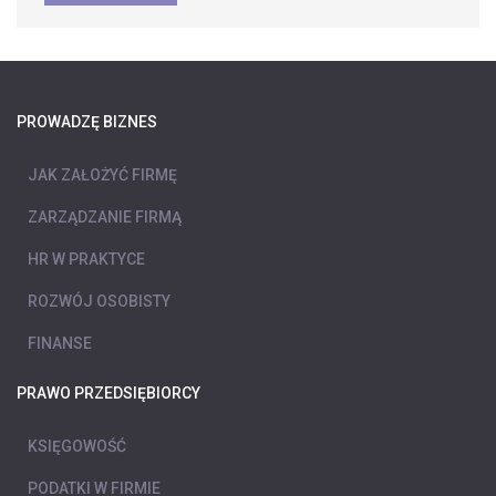
PROWADZĘ BIZNES
JAK ZAŁOŻYĆ FIRMĘ
ZARZĄDZANIE FIRMĄ
HR W PRAKTYCE
ROZWÓJ OSOBISTY
FINANSE
PRAWO PRZEDSIĘBIORCY
KSIĘGOWOŚĆ
PODATKI W FIRMIE