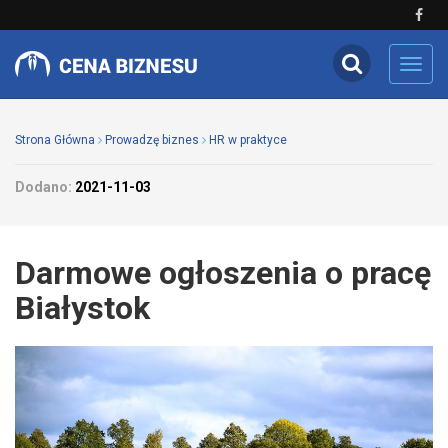
Toggl
navig
Strona Główna
Prowadzę biznes
HR w praktyce
Dodano:
2021-11-03
Darmowe ogłoszenia o pracę
Białystok