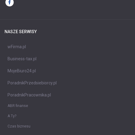
NASZE SERWISY
wFirma.pl
Business-tax.pl
MojeBiuro24.pl
PoradnikPrzedsiebiorcy.pl
PoradnikPracownika.pl
ABR finanse
A Ty?
Czas biznesu