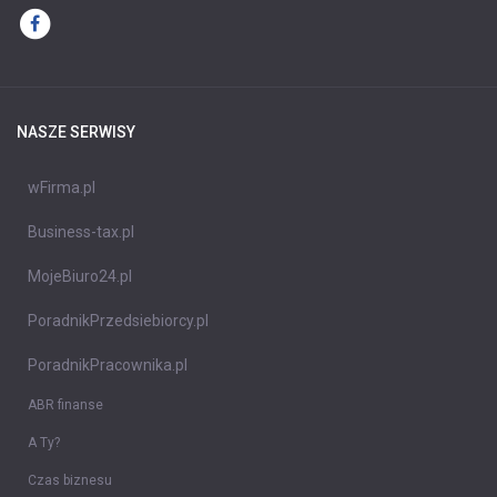
NASZE SERWISY
wFirma.pl
Business-tax.pl
MojeBiuro24.pl
PoradnikPrzedsiebiorcy.pl
PoradnikPracownika.pl
ABR finanse
A Ty?
Czas biznesu