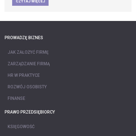
CZYTAJ WIĘCEJ
PROWADZĘ BIZNES
JAK ZAŁOŻYĆ FIRMĘ
ZARZĄDZANIE FIRMĄ
HR W PRAKTYCE
ROZWÓJ OSOBISTY
FINANSE
PRAWO PRZEDSIĘBIORCY
KSIĘGOWOŚĆ