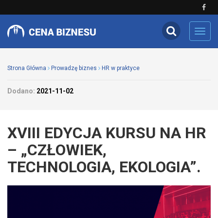
Toggl
navig
Strona Główna
Prowadzę biznes
HR w praktyce
Dodano:
2021-11-02
XVIII EDYCJA KURSU NA HR
– „CZŁOWIEK,
TECHNOLOGIA, EKOLOGIA”.