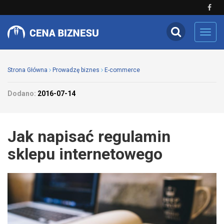
Toggl
navig
Strona Główna
Prowadzę biznes
E-commerce
Dodano:
2016-07-14
Jak napisać regulamin
sklepu internetowego