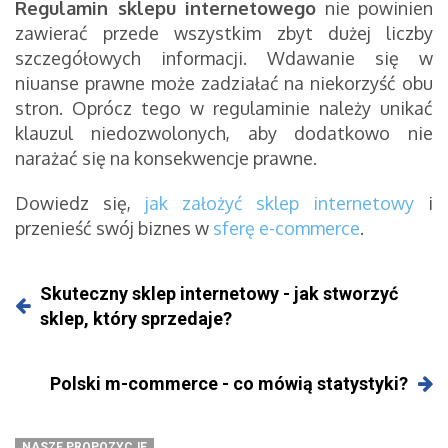
Regulamin sklepu internetowego
nie powinien
zawierać przede wszystkim zbyt dużej liczby
szczegółowych informacji. Wdawanie się w
niuanse prawne może zadziałać na niekorzyść obu
stron. Oprócz tego w regulaminie należy unikać
klauzul niedozwolonych, aby dodatkowo nie
narażać się na konsekwencje prawne.
Dowiedz się,
jak założyć sklep internetowy
i
przenieść swój biznes w
sferę e-commerce
.
Skuteczny sklep internetowy - jak stworzyć
sklep, który sprzedaje?
Polski m-commerce - co mówią statystyki?
NASZE PROPOZYCJE