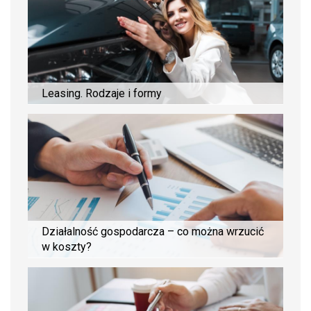
Leasing. Rodzaje i formy
Działalność gospodarcza – co można wrzucić
w koszty?