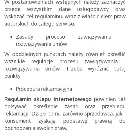
W postanowieniach wstępnych należy zaznaczyć
przede wszystkim dane usługodawcy oraz
wskazać cel regulaminu, wraz z właścicielem praw
autorskich do całego serwisu.
Zasady procesu zawiązywania i
rozwiązywania umów
W oddzielnych punktach należy również określić
wszelkie regulacje procesu zawiązywania i
rozwiązywania umów. Trzeba wyróżnić tutaj
punkty
Procedura reklamacyjna
Regulamin sklepu internetowego
powinien też
opisywać określenie zasad oraz przebiegu
reklamacji. Dzięki temu zarówno sprzedawca, jak i
konsument zyskają podstawę prawną do
dochodzenia swoich praw.