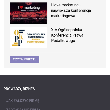
I love marketing -
największa konferencja
marketingowa
XIV Ogólnopolska
Konferencja Prawa
Podatkowego
CZYTAJ WIĘCEJ
PROWADZĘ BIZNES
JAK ZAŁOŻYĆ FIRMĘ
ZARZĄDZANIE FIRMĄ