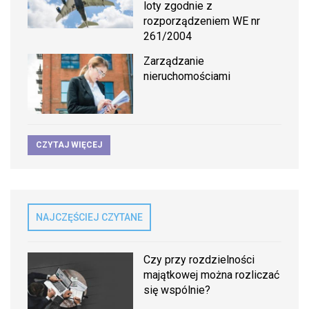
loty zgodnie z
rozporządzeniem WE nr
261/2004
Zarządzanie
nieruchomościami
CZYTAJ WIĘCEJ
NAJCZĘŚCIEJ CZYTANE
Czy przy rozdzielności
majątkowej można rozliczać
się wspólnie?