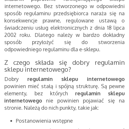
internetowego. Bez stworzonego w odpowiedni
sposób regulaminu przedsiębiorca naraża się na
konsekwencje prawne, regulowane ustawą o
świadczeniu usług elektronicznych z dnia 18 lipca
2002 roku. Dlatego należy w bardzo dokładny
sposób przyłożyć się do stworzenia
odpowiedniego regulaminu dla e-sklepu.
Z czego składa się dobry regulamin
sklepu internetowego?
Dobry
regulamin sklepu internetowego
powinien mieć stałą i spójną strukturę. Są pewne
elementy, bez których
regulamin sklepu
internetowego
nie powinien pojawiać się na
stronie. Należą do nich punkty, takie jak:
Postanowienia wstępne