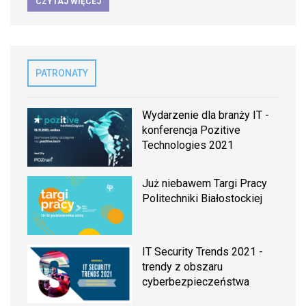
CZYTAJ WIĘCEJ
PATRONATY
Wydarzenie dla branży IT -
konferencja Pozitive
Technologies 2021
Już niebawem Targi Pracy
Politechniki Białostockiej
IT Security Trends 2021 -
trendy z obszaru
cyberbezpieczeństwa