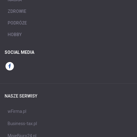
ZDROWIE
PODRÓŻE
HOBBY
SOCIAL MEDIA
NASZE SERWISY
wFirma.pl
Business-tax.pl
MojeBiuro24.pl