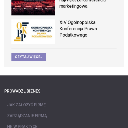
marketingowa
XIV Ogólnopolska
Konferencja Prawa
Podatkowego
CZYTAJ WIĘCEJ
PROWADZĘ BIZNES
JAK ZAŁOŻYĆ FIRMĘ
ZARZĄDZANIE FIRMĄ
HR W PRAKTYCE