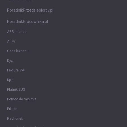
PoradnikPrzedsiebiorcy.pl
PoradnikPracownika.pl
ABR finanse
A Ty?
Czas biznesu
Dyx
Faktura VAT
Kpir
Płatnik ZUS
Pomoc de minimis
Prfodn
Rachunek