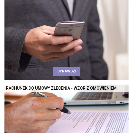
SPRAWDŹ!
RACHUNEK DO UMOWY ZLECENIA - WZÓR Z OMÓWIENIEM