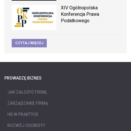
XIV Ogólnopolska
Konferencja Prawa
Podatkowego
CZYTAJ WIĘCEJ
PROWADZĘ BIZNES
JAK ZAŁOŻYĆ FIRMĘ
ZARZĄDZANIE FIRMĄ
HR W PRAKTYCE
ROZWÓJ OSOBISTY