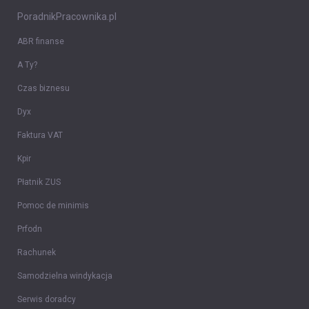
PoradnikPracownika.pl
ABR finanse
A Ty?
Czas biznesu
Dyx
Faktura VAT
Kpir
Płatnik ZUS
Pomoc de minimis
Prfodn
Rachunek
Samodzielna windykacja
Serwis doradcy