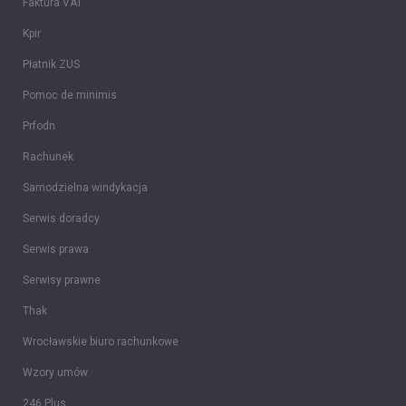
Faktura VAT
Kpir
Płatnik ZUS
Pomoc de minimis
Prfodn
Rachunek
Samodzielna windykacja
Serwis doradcy
Serwis prawa
Serwisy prawne
Thak
Wrocławskie biuro rachunkowe
Wzory umów
246 Plus