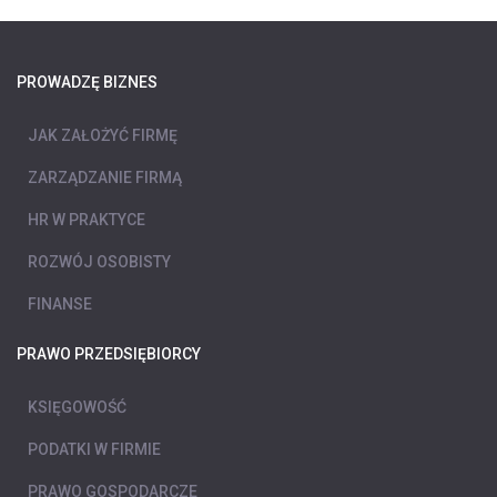
PROWADZĘ BIZNES
JAK ZAŁOŻYĆ FIRMĘ
ZARZĄDZANIE FIRMĄ
HR W PRAKTYCE
ROZWÓJ OSOBISTY
FINANSE
PRAWO PRZEDSIĘBIORCY
KSIĘGOWOŚĆ
PODATKI W FIRMIE
PRAWO GOSPODARCZE