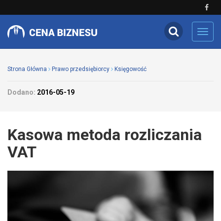
Toggl
navig
Strona Główna
Prawo przedsiębiorcy
Księgowość
Dodano:
2016-05-19
Kasowa metoda rozliczania
VAT