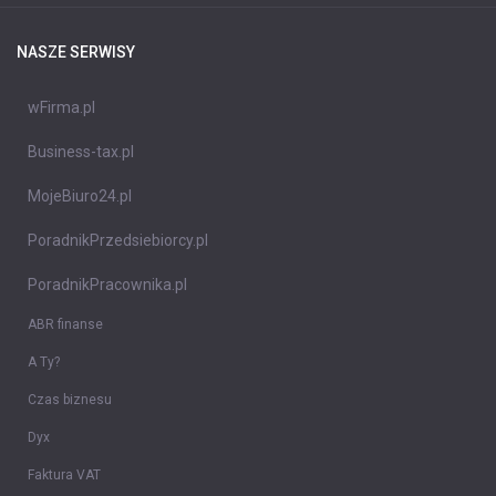
NASZE SERWISY
wFirma.pl
Business-tax.pl
MojeBiuro24.pl
PoradnikPrzedsiebiorcy.pl
PoradnikPracownika.pl
ABR finanse
A Ty?
Czas biznesu
Dyx
Faktura VAT