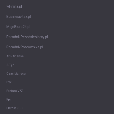
wFirma.pl
Business-tax.pl
MojeBiuro24.pl
PoradnikPrzedsiebiorcy.pl
PoradnikPracownika.pl
ABR finanse
A Ty?
Czas biznesu
Dyx
Faktura VAT
Kpir
Płatnik ZUS