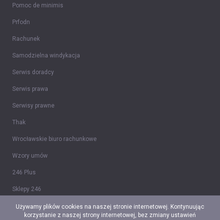
Pomoc de minimis
Prfodn
Rachunek
Samodzielna windykacja
Serwis doradcy
Serwis prawa
Serwisy prawne
Thak
Wrocławskie biuro rachunkowe
Wzory umów
246 Plus
Sklepy 246
Tidy CRM
Używamy plików cookies na naszej stronie internetowej. Kontynuując
korzystanie z naszej strony internetowej, bez zmiany ustawień