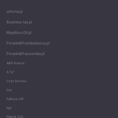
wFirma.pl
Business-tax.pl
MojeBiuro24.pl
PoradnikPrzedsiebiorcy.pl
PoradnikPracownika.pl
ABR finanse
A Ty?
Czas biznesu
Dyx
Faktura VAT
Kpir
Płatnik ZUS