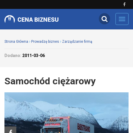
Toggl
navig
Strona Główna
Prowadzę biznes
Zarządzanie firmą
Dodano:
2011-03-06
Samochód ciężarowy