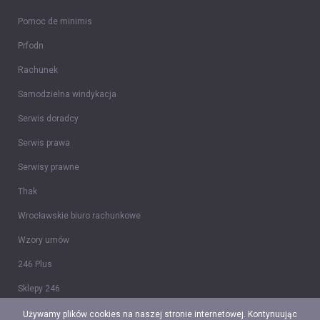
Pomoc de minimis
Prfodn
Rachunek
Samodzielna windykacja
Serwis doradcy
Serwis prawa
Serwisy prawne
Thak
Wrocławskie biuro rachunkowe
Wzory umów
246 Plus
Sklepy 246
Tidy CRM
Używamy plików cookies na naszej stronie internetowej. Kontynuując