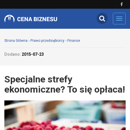
Toggl
navig
Strona Główna
Prawo przedsiębiorcy
Finanse
Dodano:
2015-07-23
Specjalne strefy
ekonomiczne? To się opłaca!