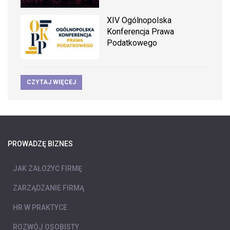
XIV Ogólnopolska
Konferencja Prawa
Podatkowego
CZYTAJ WIĘCEJ
PROWADZĘ BIZNES
JAK ZAŁOŻYĆ FIRMĘ
ZARZĄDZANIE FIRMĄ
HR W PRAKTYCE
ROZWÓJ OSOBISTY