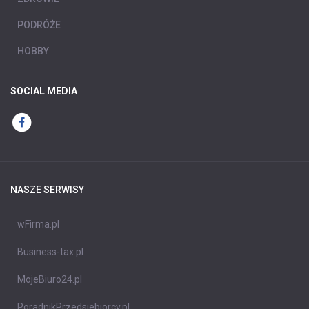
PODRÓŻE
HOBBY
SOCIAL MEDIA
NASZE SERWISY
wFirma.pl
Business-tax.pl
MojeBiuro24.pl
PoradnikPrzedsiebiorcy.pl