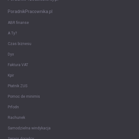
PoradnikPracownika.pl
ABR finanse
A Ty?
Czas biznesu
Dyx
Faktura VAT
Kpir
Płatnik ZUS
Pomoc de minimis
Prfodn
Rachunek
Samodzielna windykacja
Serwis doradcy