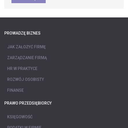
PROWADZĘ BIZNES
JAK ZAŁOŻYĆ FIRMĘ
ZARZĄDZANIE FIRMĄ
HR W PRAKTYCE
ROZWÓJ OSOBISTY
FINANSE
PRAWO PRZEDSIĘBIORCY
KSIĘGOWOŚĆ
PODATKI W FIRMIE