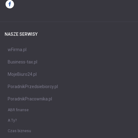
NASZE SERWISY
wFirma.pl
Business-tax.pl
MojeBiuro24.pl
PoradnikPrzedsiebiorcy.pl
PoradnikPracownika.pl
ABR finanse
A Ty?
Czas biznesu