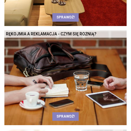
SPRAWDŹ!
RĘKOJMIA A REKLAMACJA - CZYM SIĘ RÓŻNIĄ?
SPRAWDŹ!