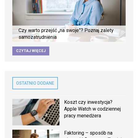
Czy warto przejść „na swoje”? Poznaj zalety
samozatrudnienia
CZYTAJ WIĘCEJ
OSTATNIO DODANE
Koszt czy inwestycja?
Apple Watch w codziennej
pracy menedżera
Faktoring – sposób na