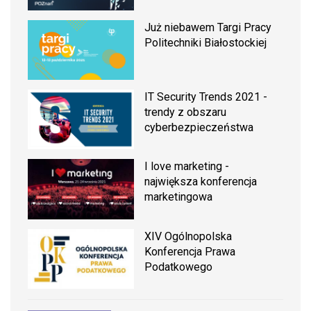
Już niebawem Targi Pracy
Politechniki Białostockiej
IT Security Trends 2021 -
trendy z obszaru
cyberbezpieczeństwa
I love marketing -
największa konferencja
marketingowa
XIV Ogólnopolska
Konferencja Prawa
Podatkowego