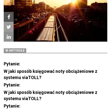
W ARTYKULE
Pytanie:
W jaki sposób księgować noty obciążeniowe z
systemu viaTOLL?
Pytanie:
W jaki sposób księgować noty obciążeniowe z
systemu viaTOLL?
Pytanie: