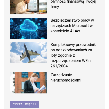
płynność finansową Twojej
firmy
Bezpieczeństwo pracy w
narzędziach Microsoft w
kontekście AI Act
Kompleksowy przewodnik
po odszkodowaniach za
loty zgodnie z
rozporządzeniem WE nr
261/2004
Zarządzanie
nieruchomościami
CZYTAJ WIĘCEJ