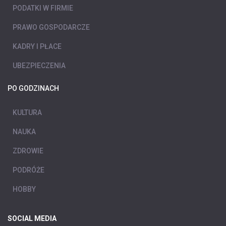
PODATKI W FIRMIE
PRAWO GOSPODARCZE
KADRY I PŁACE
UBEZPIECZENIA
PO GODZINACH
KULTURA
NAUKA
ZDROWIE
PODRÓŻE
HOBBY
SOCIAL MEDIA