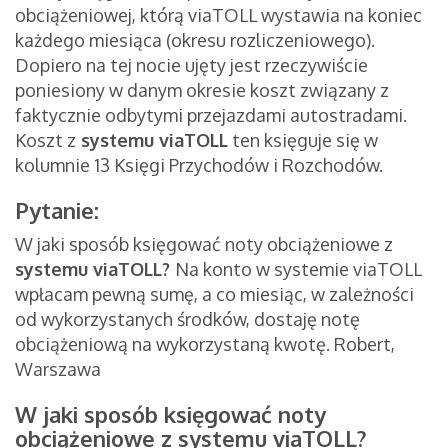
obciążeniowej, którą viaTOLL wystawia na koniec
każdego miesiąca (okresu rozliczeniowego).
Dopiero na tej nocie ujęty jest rzeczywiście
poniesiony w danym okresie koszt związany z
faktycznie odbytymi przejazdami autostradami.
Koszt z
systemu viaTOLL
ten księguje się w
kolumnie 13 Księgi Przychodów i Rozchodów.
Pytanie:
W jaki sposób księgować noty obciążeniowe z
systemu viaTOLL?
Na konto w systemie viaTOLL
wpłacam pewną sumę, a co miesiąc, w zależności
od wykorzystanych środków, dostaję notę
obciążeniową na wykorzystaną kwotę. Robert,
Warszawa
W jaki sposób księgować noty
obciążeniowe z systemu viaTOLL?