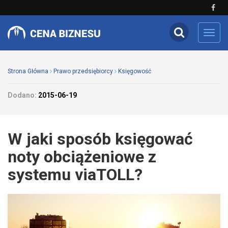
Toggl
navig
Strona Główna
Prawo przedsiębiorcy
Księgowość
Dodano:
2015-06-19
W jaki sposób księgować
noty obciążeniowe z
systemu viaTOLL?