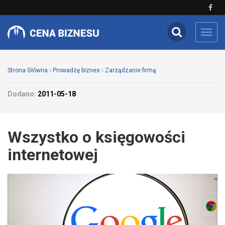
Toggl
navig
Strona Główna
Prowadzę biznes
Zarządzanie firmą
Dodano:
2011-05-18
Wszystko o księgowości
internetowej