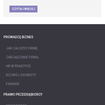
CZYTAJ WIĘCEJ
PROWADZĘ BIZNES
JAK ZAŁOŻYĆ FIRMĘ
ZARZĄDZANIE FIRMĄ
HR W PRAKTYCE
ROZWÓJ OSOBISTY
FINANSE
PRAWO PRZEDSIĘBIORCY