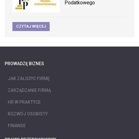
Podatkowego
CZYTAJ WIĘCEJ
PROWADZĘ BIZNES
JAK ZAŁOŻYĆ FIRMĘ
ZARZĄDZANIE FIRMĄ
HR W PRAKTYCE
ROZWÓJ OSOBISTY
FINANSE