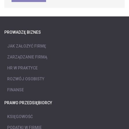
PROWADZĘ BIZNES
JAK ZAŁOŻYĆ FIRMĘ
ZARZĄDZANIE FIRMĄ
HR W PRAKTYCE
ROZWÓJ OSOBISTY
FINANSE
PRAWO PRZEDSIĘBIORCY
KSIĘGOWOŚĆ
PODATKI W FIRMIE