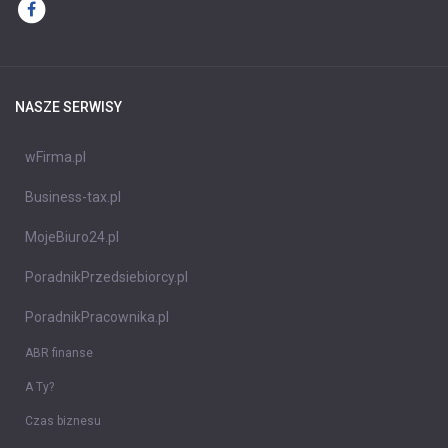
NASZE SERWISY
wFirma.pl
Business-tax.pl
MojeBiuro24.pl
PoradnikPrzedsiebiorcy.pl
PoradnikPracownika.pl
ABR finanse
A Ty?
Czas biznesu