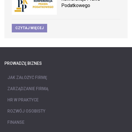
Podatkowego
CZYTAJ WIĘCEJ
PROWADZĘ BIZNES
JAK ZAŁOŻYĆ FIRMĘ
ZARZĄDZANIE FIRMĄ
HR W PRAKTYCE
ROZWÓJ OSOBISTY
FINANSE