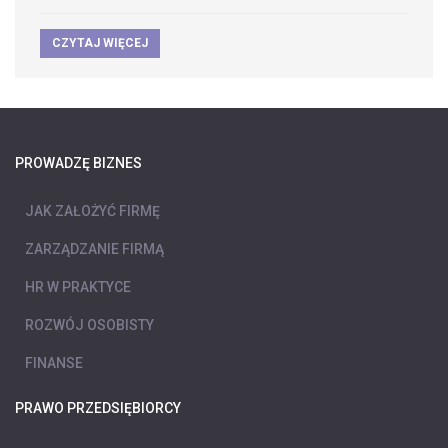
CZYTAJ WIĘCEJ
PROWADZĘ BIZNES
JAK ZAŁOŻYĆ FIRMĘ
ZARZĄDZANIE FIRMĄ
HR W PRAKTYCE
ROZWÓJ OSOBISTY
FINANSE
PRAWO PRZEDSIĘBIORCY