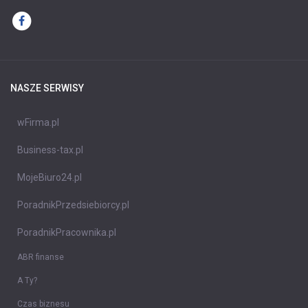
NASZE SERWISY
wFirma.pl
Business-tax.pl
MojeBiuro24.pl
PoradnikPrzedsiebiorcy.pl
PoradnikPracownika.pl
ABR finanse
A Ty?
Czas biznesu