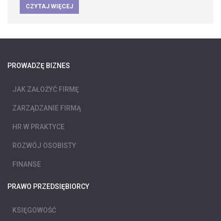
CZYTAJ WIĘCEJ
PROWADZĘ BIZNES
JAK ZAŁOŻYĆ FIRMĘ
ZARZĄDZANIE FIRMĄ
HR W PRAKTYCE
ROZWÓJ OSOBISTY
FINANSE
PRAWO PRZEDSIĘBIORCY
KSIĘGOWOŚĆ