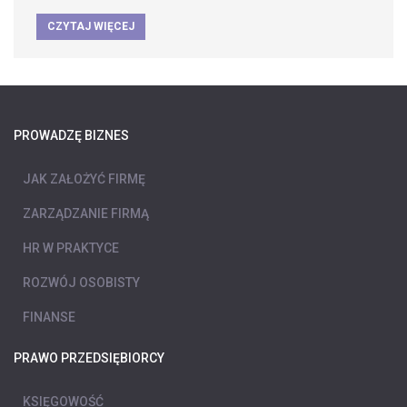
CZYTAJ WIĘCEJ
PROWADZĘ BIZNES
JAK ZAŁOŻYĆ FIRMĘ
ZARZĄDZANIE FIRMĄ
HR W PRAKTYCE
ROZWÓJ OSOBISTY
FINANSE
PRAWO PRZEDSIĘBIORCY
KSIĘGOWOŚĆ