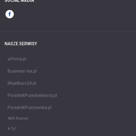
SOCIAL MEDIA
NASZE SERWISY
wFirma.pl
Business-tax.pl
MojeBiuro24.pl
PoradnikPrzedsiebiorcy.pl
PoradnikPracownika.pl
ABR finanse
A Ty?