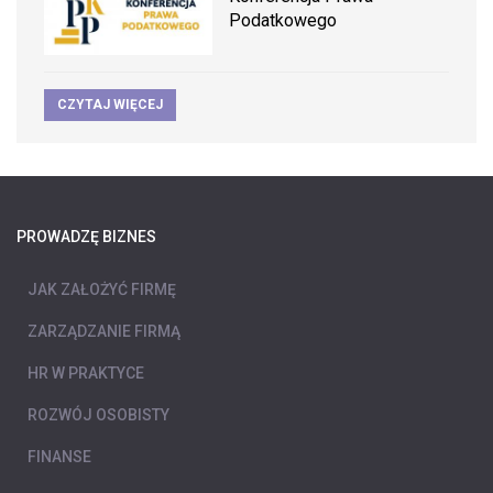
Podatkowego
CZYTAJ WIĘCEJ
PROWADZĘ BIZNES
JAK ZAŁOŻYĆ FIRMĘ
ZARZĄDZANIE FIRMĄ
HR W PRAKTYCE
ROZWÓJ OSOBISTY
FINANSE