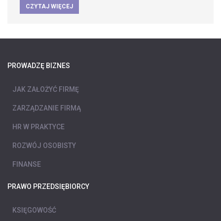
CZYTAJ WIĘCEJ
PROWADZĘ BIZNES
JAK ZAŁOŻYĆ FIRMĘ
ZARZĄDZANIE FIRMĄ
HR W PRAKTYCE
ROZWÓJ OSOBISTY
FINANSE
PRAWO PRZEDSIĘBIORCY
KSIĘGOWOŚĆ