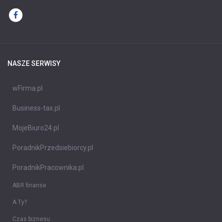
NASZE SERWISY
wFirma.pl
Business-tax.pl
MojeBiuro24.pl
PoradnikPrzedsiebiorcy.pl
PoradnikPracownika.pl
ABR finanse
A Ty?
Czas biznesu