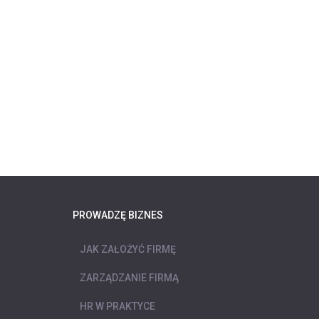
PROWADZĘ BIZNES
JAK ZAŁOŻYĆ FIRMĘ
ZARZĄDZANIE FIRMĄ
HR W PRAKTYCE