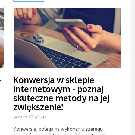
–
Konwersja w sklepie
internetowym - poznaj
skuteczne metody na jej
zwiększenie!
Dodano: 2017-07-17
Konwersja, polega na wykonaniu szeregu