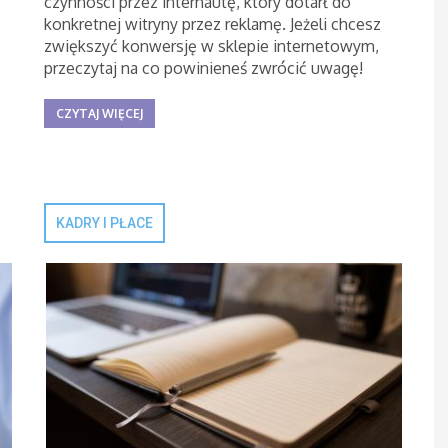
czynności przez internautę, który dotarł do
konkretnej witryny przez reklamę. Jeżeli chcesz
zwiększyć konwersję w sklepie internetowym,
przeczytaj na co powinieneś zwrócić uwagę!
CZYTAJ WIĘCEJ
KADRY I PŁACE