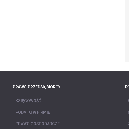
PRAWO PRZEDSIĘBIORCY
P
KSIĘGOWOŚĆ
PODATKI W FIRMIE
PRAWO GOSPODARCZE