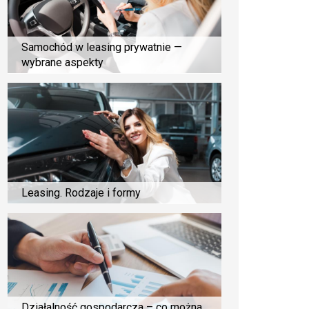
Samochód w leasing prywatnie —
wybrane aspekty
Leasing. Rodzaje i formy
Działalność gospodarcza – co można