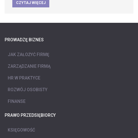
CZYTAJ WIĘCEJ
PROWADZĘ BIZNES
JAK ZAŁOŻYĆ FIRMĘ
ZARZĄDZANIE FIRMĄ
HR W PRAKTYCE
ROZWÓJ OSOBISTY
FINANSE
PRAWO PRZEDSIĘBIORCY
KSIĘGOWOŚĆ