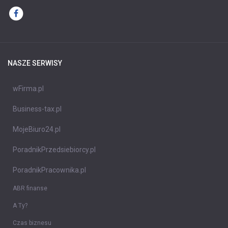
NASZE SERWISY
wFirma.pl
Business-tax.pl
MojeBiuro24.pl
PoradnikPrzedsiebiorcy.pl
PoradnikPracownika.pl
ABR finanse
A Ty?
Czas biznesu