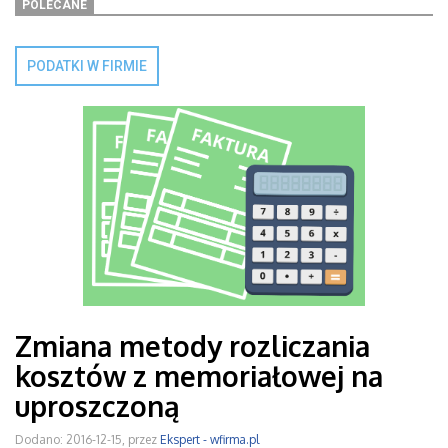
POLECANE
PODATKI W FIRMIE
Zmiana metody rozliczania
kosztów z memoriałowej na
uproszczoną
Dodano: 2016-12-15, przez
Ekspert - wfirma.pl