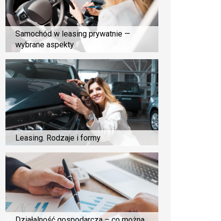
Samochód w leasing prywatnie —
wybrane aspekty
Leasing. Rodzaje i formy
Działalność gospodarcza – co można