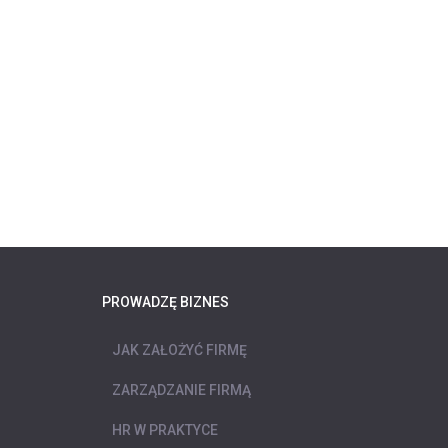
PROWADZĘ BIZNES
JAK ZAŁOŻYĆ FIRMĘ
ZARZĄDZANIE FIRMĄ
HR W PRAKTYCE