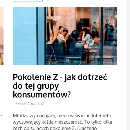
Pokolenie Z - jak dotrzeć
do tej grupy
konsumentów?
Dodano: 2016-12-12
e
Młodzi, wymagający, biegli w świecie Internetu i
wyczuwający każdą nieszczerość. To tylko kilka
cech opisujących pokolenie Z. Dlaczego