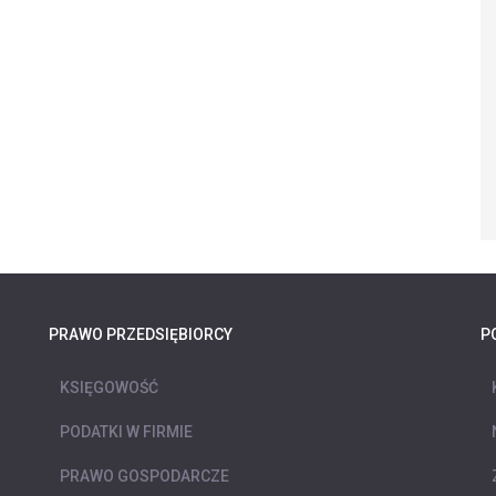
PRAWO PRZEDSIĘBIORCY
P
KSIĘGOWOŚĆ
PODATKI W FIRMIE
PRAWO GOSPODARCZE